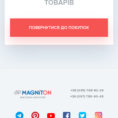
ТОВАРІВ
Магніт для сумки
Магніт для біжутерії
ПОВЕРНУТИСЯ ДО ПОКУПОК
Магніти для зварювання
Конструктори, ігри магнітні
Магніти для експериментів і навчання
Магнітний вініл
+38 (095) 768-82-29
+38 (097) 785-90-45
магазин магнітів
Магніт сегмент, магніт сектор
Розмагнічувач