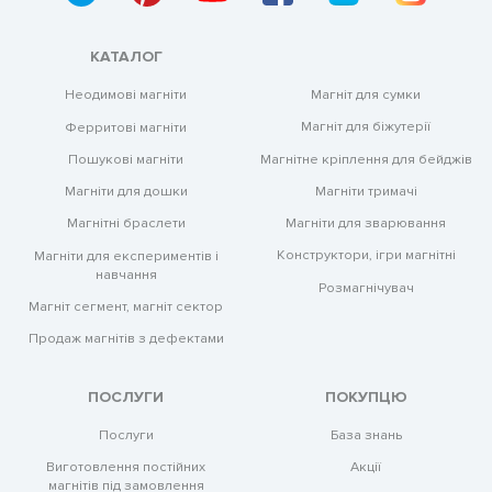
Магніти тримачі
КАТАЛОГ
Магніт для сумки
Неодимові магніти
Магнітне кріплення для бейджів
Магніт для біжутерії
Ферритові магніти
Магнітне кріплення для бейджів
Пошукові магніти
Магнітні шарики для прання
Магніти тримачі
Магніти для дошки
Магніти для зварювання
Магнітні браслети
Магнітні браслети
Конструктори, ігри магнітні
Магніти для експериментів і
навчання
Розмагнічувач
Магніт сегмент, магніт сектор
Продаж магнітів з дефектами
Продаж магнітів з дефектами
Магніти для дошки
ПОСЛУГИ
ПОКУПЦЮ
Послуги
База знань
Аксесуари для мобільних телефонів
Виготовлення постійних
Акції
магнітів під замовлення