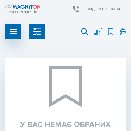
ВХІД І РЕЄСТРАЦІЯ
магазин магнітів
УКР
UAH
Неодимові магніти
Ферритові магніти
Пошукові магніти
У ВАС НЕМАЄ ОБРАНИХ