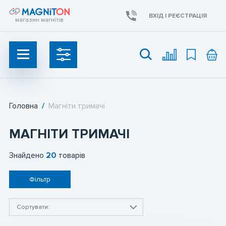
ВХІД І РЕЄСТРАЦІЯ
магазин магнітів
Головна
/
Магніти тримачі
УКР
UAH
МАГНІТИ ТРИМАЧІ
Неодимові магніти
Знайдено
20
товарів
Ферритові магніти
Фільтр
Пошукові магніти