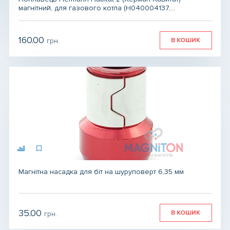
магнітний, для газового котла (H040004137,
Для магнітів
0020017772)
160.00
В КОШИК
грн.
Товари для ЗСУ
грн.
грн.
Магнітна насадка для біт на шуруповерт 6,35 мм
35.00
В КОШИК
грн.
грн.