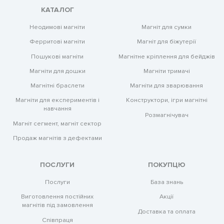
КАТАЛОГ
Магніт для сумки
Неодимові магніти
Магніт для біжутерії
Ферритові магніти
Магнітне кріплення для бейджів
Пошукові магніти
Магніти тримачі
Магніти для дошки
Магніти для зварювання
Магнітні браслети
Конструктори, ігри магнітні
Магніти для експериментів і
навчання
Розмагнічувач
Магніт сегмент, магніт сектор
Продаж магнітів з дефектами
ПОСЛУГИ
ПОКУПЦЮ
Послуги
База знань
Виготовлення постійних
Акції
магнітів під замовлення
Доставка та оплата
Співпраця