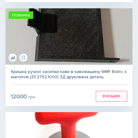
Новинка
Кришка ручної засипки кави в кавомашину WMF Bistro з
магнітом (33.2752.1000) 3Д друкована деталь
120.00
В КОШИК
грн.