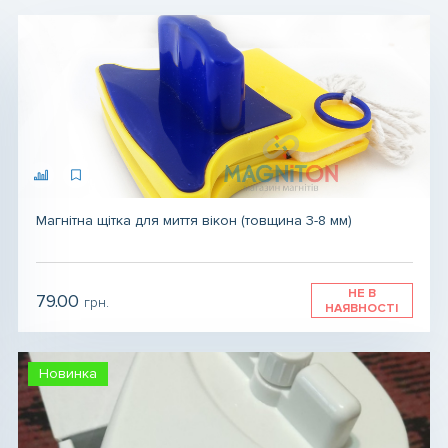
Магніт для сумки
Магніт для біжутерії
Магніти для зварювання
Конструктори, ігри магнітні
Магнітна щітка для миття вікон (товщина 3-8 мм)
Магніти для експериментів і навчання
НЕ В
79.00
грн.
НАЯВНОСТІ
Магнітний вініл
Магніт сегмент, магніт сектор
Новинка
Розмагнічувач