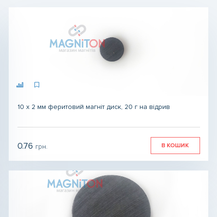
Магніт для сумки
Магніт для біжутерії
Магніти для зварювання
Конструктори, ігри магнітні
10 х 2 мм феритовий магніт диск, 20 г на відрив
Магніти для експериментів і навчання
0.76
В КОШИК
грн.
грн.
грн.
Магнітний вініл
Магніт сегмент, магніт сектор
Розмагнічувач