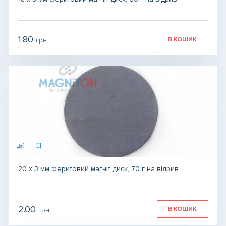
Для магнітів
1.80
В КОШИК
грн.
Товари для ЗСУ
грн.
грн.
20 х 3 мм феритовий магніт диск, 70 г на відрив
2.00
В КОШИК
грн.
грн.
грн.