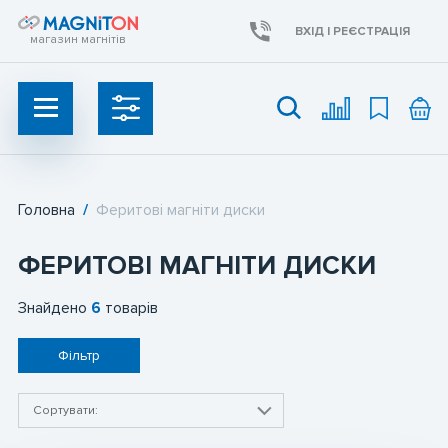
ВХІД І РЕЄСТРАЦІЯ
магазин магнітів
Головна
/
Феритові магніти диски
УКР
UAH
ФЕРИТОВІ МАГНІТИ ДИСКИ
Неодимові магніти
Знайдено
6
товарів
Ферритові магніти
Фільтр
Пошукові магніти