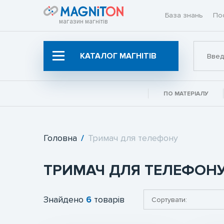
База знань
По
магазин магнітів
КАТАЛОГ МАГНІТІВ
ПО МАТЕРІАЛУ
Неодимові магніти
Ферритові магніти
Пошукові магніти
Головна
/
Тримач для телефону
Магніт для сумки
ТРИМАЧ ДЛЯ ТЕЛЕФОН
Магніт для біжутерії
Магніти для зварювання
Знайдено
6
товарів
Конструктори, ігри магнітні
Магніти для експериментів і