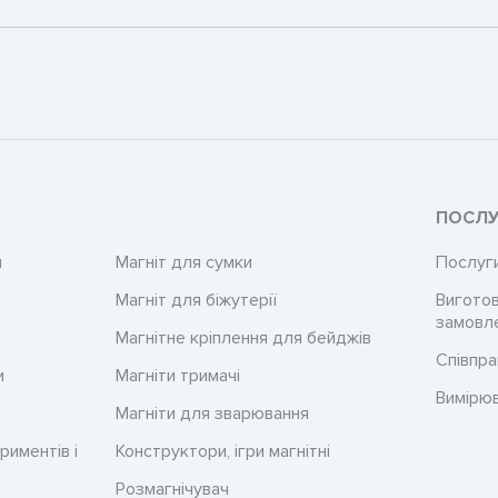
ПОСЛУ
и
Магніт для сумки
Послуг
и
Магніт для біжутерії
Виготов
замовл
Магнітне кріплення для бейджів
Співпра
и
Магніти тримачі
Вимірю
Магніти для зварювання
риментів і
Конструктори, ігри магнітні
Розмагнічувач