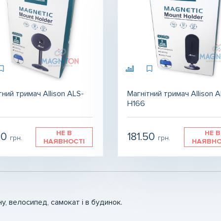
тний тримач Allison ALS-
Магнітний тримач Allison 
H166
НЕ В
НЕ В
50
181.50
грн.
грн.
НАЯВНОСТІ
НАЯВНО
, велосипед, самокат і в будинок.