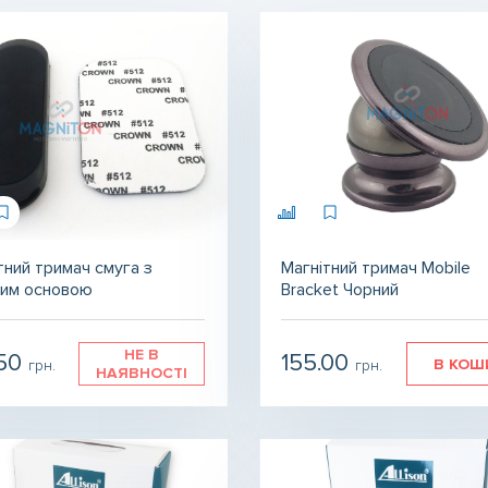
тний тримач смуга з
Магнітний тримач Mobile
ким основою
Bracket Чорний
НЕ В
.50
155.00
В КОШ
грн.
грн.
НАЯВНОСТІ