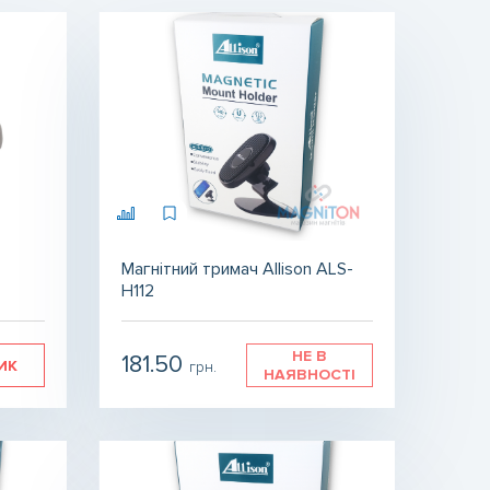
Магнітний тримач Allison ALS-
H112
НЕ В
181.50
ИК
грн.
НАЯВНОСТІ