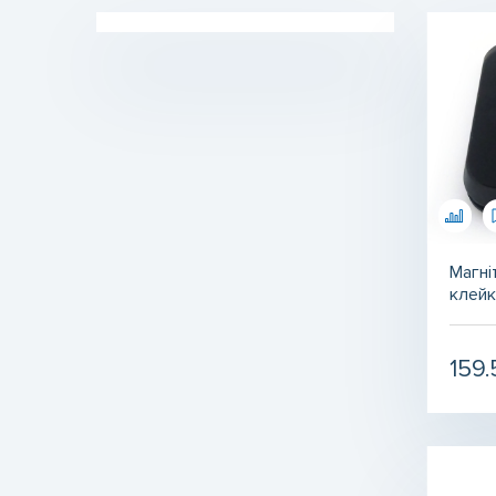
навчання
Магнітний вініл
Магніт сегмент, магніт сектор
Розмагнічувач
Магніти тримачі
Магнітне кріплення для бейджів
Магнітні шарики для прання
Магні
Магнітні браслети
клей
Продаж магнітів з дефектами
Магніти для дошки
159
Аксесуари для мобільних
телефонів
Для магнітів
Товари для ЗСУ