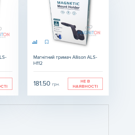
ALS-
Магнітний тримач Allison ALS-
H112
НЕ В
181.50
грн.
СТІ
НАЯВНОСТІ