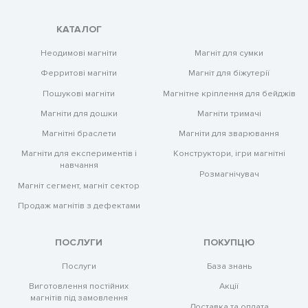
КАТАЛОГ
Магніт для сумки
Неодимові магніти
Магніт для біжутерії
Ферритові магніти
Магнітне кріплення для бейджів
Пошукові магніти
Магніти тримачі
Магніти для дошки
Магніти для зварювання
Магнітні браслети
Конструктори, ігри магнітні
Магніти для експериментів і
навчання
Розмагнічувач
Магніт сегмент, магніт сектор
Продаж магнітів з дефектами
ПОСЛУГИ
ПОКУПЦЮ
Послуги
База знань
Виготовлення постійних
Акції
магнітів під замовлення
Доставка та оплата