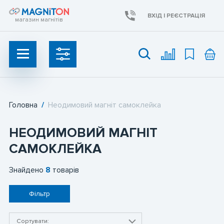
ВХІД І РЕЄСТРАЦІЯ
магазин магнітів
Головна
/
Неодимовий магніт самоклейка
УКР
UAH
НЕОДИМОВИЙ МАГНІТ
Неодимові магніти
САМОКЛЕЙКА
Ферритові магніти
Знайдено
8
товарів
Фільтр
Пошукові магніти