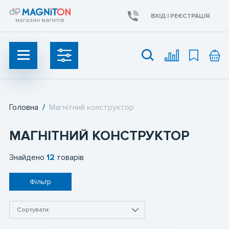
ВХІД І РЕЄСТРАЦІЯ
магазин магнітів
Головна
/
Магнітний конструктор
УКР
UAH
МАГНІТНИЙ КОНСТРУКТОР
Неодимові магніти
Знайдено
12
товарів
Ферритові магніти
Фільтр
Пошукові магніти