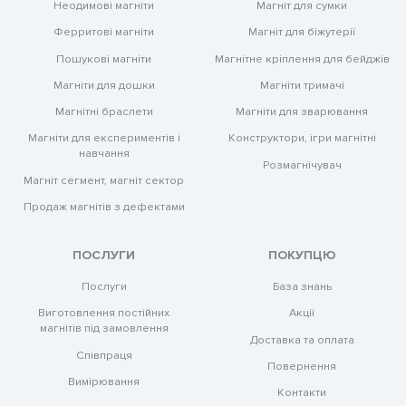
Магніт для сумки
Неодимові магніти
Магніт для біжутерії
Ферритові магніти
Магнітне кріплення для бейджів
Пошукові магніти
Магніти тримачі
Магніти для дошки
Магніти для зварювання
Магнітні браслети
Конструктори, ігри магнітні
Магніти для експериментів і
навчання
Розмагнічувач
Магніт сегмент, магніт сектор
Продаж магнітів з дефектами
ПОСЛУГИ
ПОКУПЦЮ
Послуги
База знань
Виготовлення постійних
Акції
магнітів під замовлення
Доставка та оплата
Співпраця
Повернення
Вимірювання
Контакти