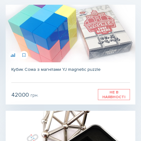
Магніт для сумки
Магніт для біжутерії
Магніти для зварювання
Конструктори, ігри магнітні
Кубик Сома з магнітами YJ magnetic puzzle
Магніти для експериментів і навчання
НЕ В
420.00
грн.
НАЯВНОСТІ
Магнітний вініл
Магніт сегмент, магніт сектор
Розмагнічувач